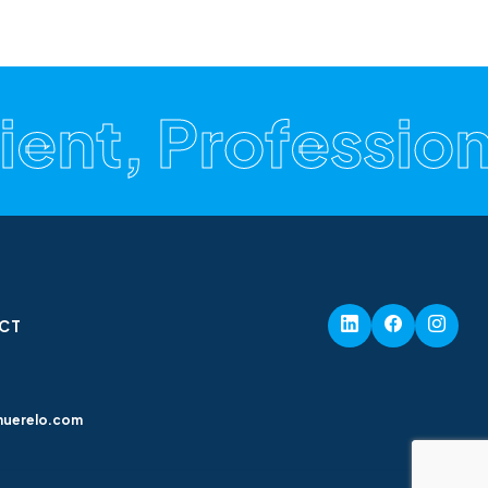
ent, Professionn
CT
nuerelo.com