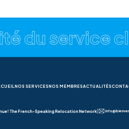
é du service cli
CCUEIL
NOS SERVICES
NOS MEMBRES
ACTUALITÉS
CONTA
|
nue! The French-Speaking Relocation Network
info@bienve