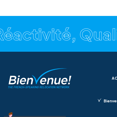
activité, Qualit
A
Bienve