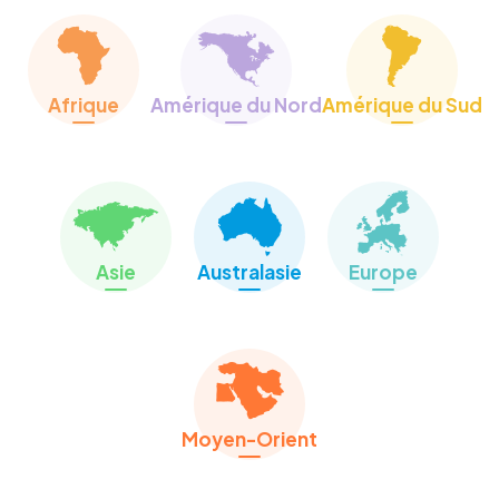
Votre départ
Les services complémentaires :
Importation des véhicules et
Afrique
Amérique du Nord
Amérique du Sud
immatriculation
Territoires couverts :
Madrid, Barcelone, Valence, Alicante
Description et historique de la société :
Asie
Australasie
Europe
All Ways Relocation (anciennement Orbinet) est
présent en Espagne depuis plus de 15 ans et au
Portugal depuis maintenant 3 ans. Nous
mettons tout en œuvre pour fournir un service
personnalisé et sur mesure à l’expatrié et sa
famille tout en offrant un maximum de flexibilité
Moyen-Orient
aux départements de mobilité des
multinationales.