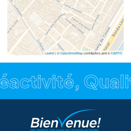
Leaflet
| ©
OpenStreetMap
contributors and ©
CARTO
éactivité, Quali