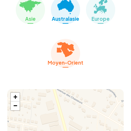
Territoires couverts :
Belgique
Asie
Australasie
Europe
Description et historique de la société :
Service de relocation et d’immigration, en
français sur l’ensemble de la Belgique depuis
1990.
Moyen-Orient
+
−