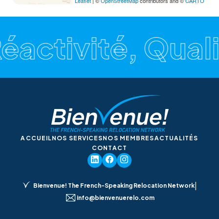
Leaflet
| ©
OpenStreetMap
contributors and ©
CARTO
Réactivité, Qual
ACCUEIL
NOS SERVICES
NOS MEMBRES
ACTUALITÉS
CONTACT
|
Bienvenue! The French-Speaking Relocation Network
info@bienvenuerelo.com