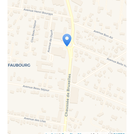
Travelers' Map is loading...
If you see this after your page is
loaded completely, leafletJS files are
missing.