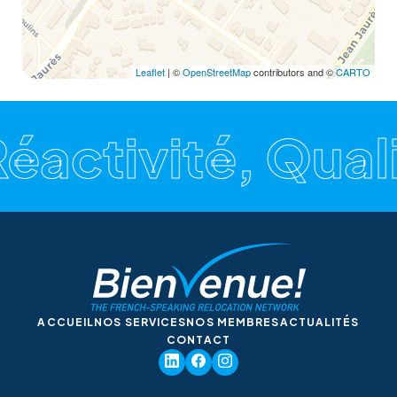
Leaflet
| ©
OpenStreetMap
contributors and ©
CARTO
Réactivité, Qual
ACCUEIL
NOS SERVICES
NOS MEMBRES
ACTUALITÉS
CONTACT