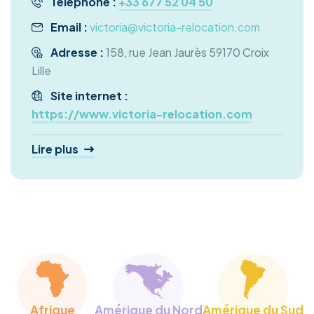
Téléphone :
+33 677 52 04 50
Email :
victoria@victoria-relocation.com
Adresse :
158, rue Jean Jaurès 59170 Croix
Lille
Site internet :
https://www.victoria-relocation.com
Lire plus
Services proposés :
Recherche de logement temporaire
Recherche de logement permanent
Recherche d’écoles
Démarches immigration
Support administratif et logistique
Afrique
Amérique du Nord
Amérique du Sud